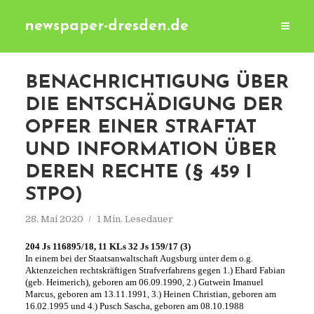
newspaper-dresden.de
BENACHRICHTIGUNG ÜBER
DIE ENTSCHÄDIGUNG DER
OPFER EINER STRAFTAT
UND INFORMATION ÜBER
DEREN RECHTE (§ 459 I
STPO)
28. Mai 2020
1 Min. Lesedauer
204 Js 116895/18, 11 KLs 32 Js 159/17 (3)
In einem bei der Staatsanwaltschaft Augsburg unter dem o.g.
Aktenzeichen rechtskräftigen Strafverfahrens gegen 1.) Ehard Fabian
(geb. Heimerich), geboren am 06.09.1990, 2.) Gutwein Imanuel
Marcus, geboren am 13.11.1991, 3.) Heinen Christian, geboren am
16.02.1995 und 4.) Pusch Sascha, geboren am 08.10.1988