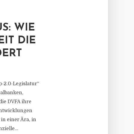
S: WIE
IT DIE
DERT
-2.0-Legislatur“
ralbanken,
die DVFA ihre
Entwicklungen
n einer Ära, in
ielle...