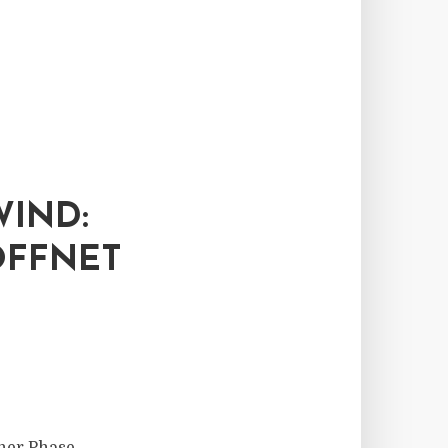
WIND:
ÖFFNET