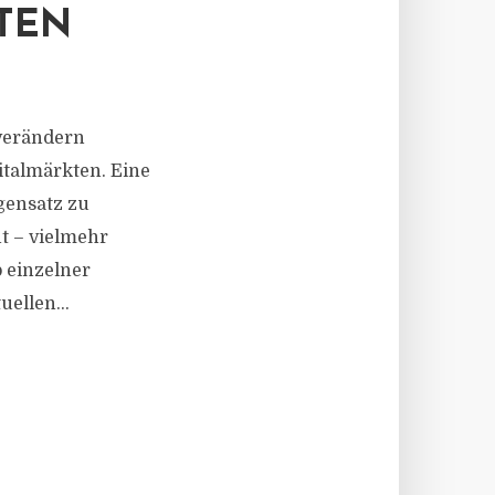
TEN
 verändern
talmärkten. Eine
gensatz zu
ht – vielmehr
 einzelner
ellen...