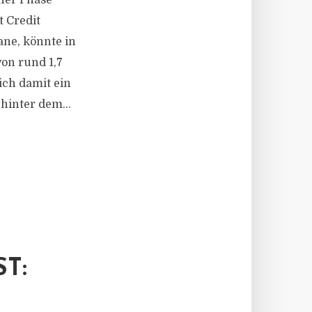
iner Phase
t Credit
ane, könnte in
on rund 1,7
ich damit ein
hinter dem...
T: