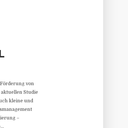
r Förderung von
 aktuellen Studie
auch kleine und
itsmanagement
ierung –
..