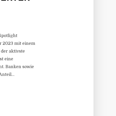
Spotlight
hr 2023 mit einem
der aktivste
t eine
nt. Banken sowie
teil...