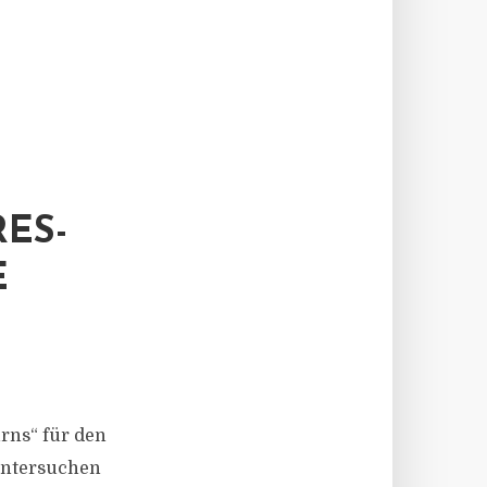
ES-
E
rns“ für den
 untersuchen