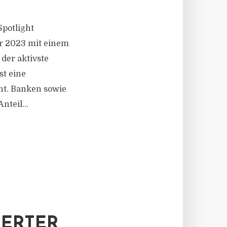
Spotlight
hr 2023 mit einem
der aktivste
t eine
nt. Banken sowie
teil...
HERTER