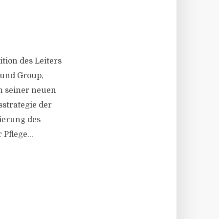
tion des Leiters
rund Group,
n seiner neuen
sstrategie der
ierung des
Pflege...