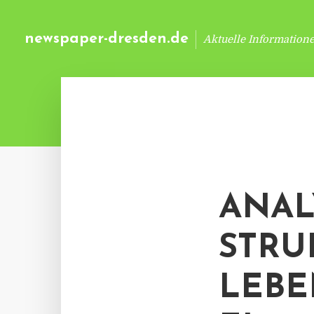
newspaper-dresden.de
Aktuelle Information
ANAL
STRU
LEBE