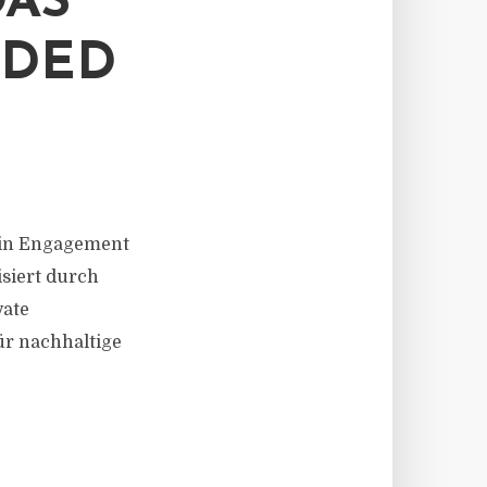
DAS
NDED
sein Engagement
siert durch
vate
für nachhaltige