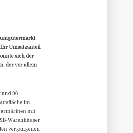
nsumgütermarkt.
 Ihr Umsatzanteil
konnte sich der
, der vor allem
 rund 36
ufsfläche im
chermärkten mit
h SB-Warenhäuser
n den vergangenen