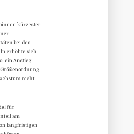
binnen kürzester
iner
äten bei den
ln erhöhte sich
, ein Anstieg
ne Größenordnung
Wachstum nicht
el für
nteil am
on langfristigen