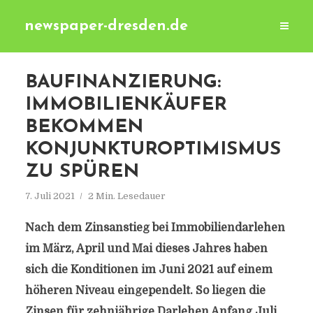
newspaper-dresden.de
BAUFINANZIERUNG:
IMMOBILIENKÄUFER
BEKOMMEN
KONJUNKTUROPTIMISMUS
ZU SPÜREN
7. Juli 2021
2 Min. Lesedauer
Nach dem Zinsanstieg bei Immobiliendarlehen
im März, April und Mai dieses Jahres haben
sich die Konditionen im Juni 2021 auf einem
höheren Niveau eingependelt. So liegen die
Zinsen für zehnjährige Darlehen Anfang Juli