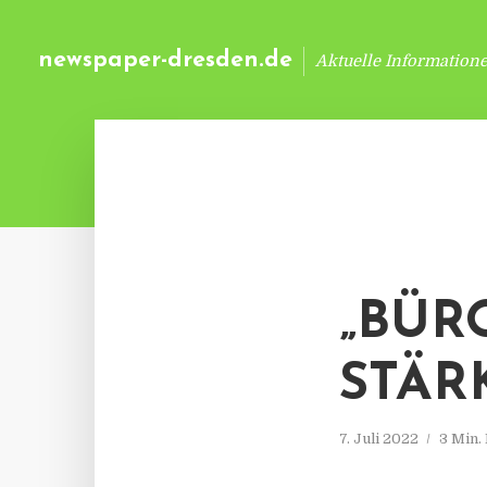
newspaper-dresden.de
Aktuelle Information
„BÜR
STÄR
7. Juli 2022
3 Min.