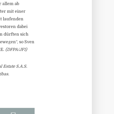
 allem ab
ter mit einer
ut laufenden
estoren dabei
n dürften sich
bewegen“, so Sven
RE.
(DFPA/JF1)
 Estate S.A.S.
ibas.