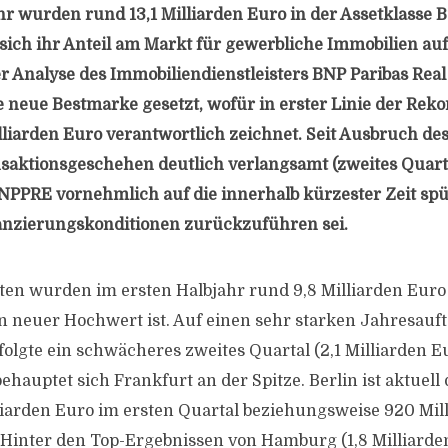
hr wurden rund 13,1 Milliarden Euro in der Assetklasse
s sich ihr Anteil am Markt für gewerbliche Immobilien au
ner Analyse des Immobiliendienstleisters BNP Paribas Rea
 neue Bestmarke gesetzt, wofür in erster Linie der Reko
lliarden Euro verantwortlich zeichnet. Seit Ausbruch de
nsaktionsgeschehen deutlich verlangsamt (zweites Quarta
BNPPRE vornehmlich auf die innerhalb kürzester Zeit sp
anzierungskonditionen zurückzuführen sei.
ten wurden im ersten Halbjahr rund 9,8 Milliarden Euro
in neuer Hochwert ist. Auf einen sehr starken Jahresaufta
folgte ein schwächeres zweites Quartal (2,1 Milliarden Eu
ehauptet sich Frankfurt an der Spitze. Berlin ist aktuell d
lliarden Euro im ersten Quartal beziehungsweise 920 Mil
 Hinter den Top-Ergebnissen von Hamburg (1,8 Milliarde