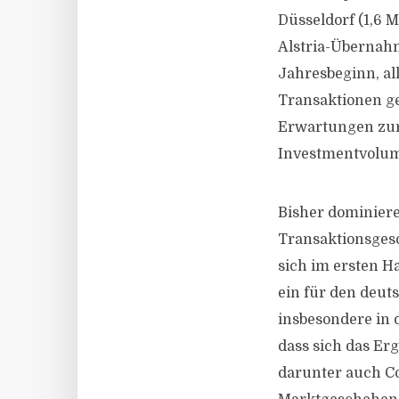
Düsseldorf (1,6 M
Alstria-Übernahm
Jahresbeginn, al
Transaktionen ge
Erwartungen zur
Investmentvolume
Bisher dominier
Transaktionsgesc
sich im ersten Ha
ein für den deut
insbesondere in 
dass sich das Erg
darunter auch Co