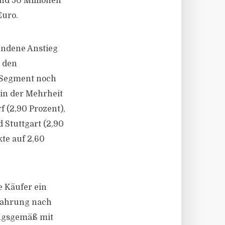
nd 50 Millionen
Euro.
undene Anstieg
n den
-Segment noch
 in der Mehrheit
f (2,90 Prozent),
 Stuttgart (2,90
te auf 2,60
e Käufer ein
rfahrung nach
ungsgemäß mit