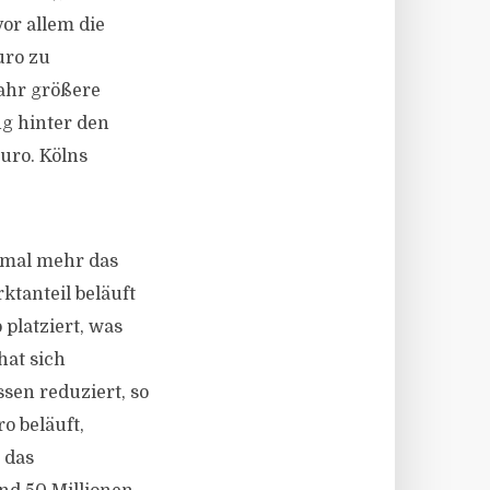
vor allem die
uro zu
ahr größere
ng hinter den
uro. Kölns
nmal mehr das
tanteil beläuft
platziert, was
hat sich
sen reduziert, so
o beläuft,
 das