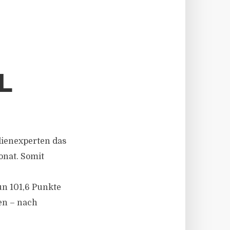
L
lienexperten das
onat. Somit
n 101,6 Punkte
en – nach