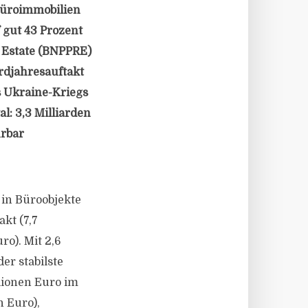
 Büroimmobilien
f gut 43 Prozent
l Estate (BNPPRE)
rdjahresauftakt
s Ukraine-Kriegs
l: 3,3 Milliarden
ürbar
 in Büroobjekte
kt (7,7
ro). Mit 2,6
er stabilste
lionen Euro im
n Euro),