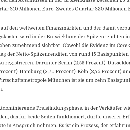
bei den Abschlüssen in der Größenklasse zwischen 25 u
tal: 810 Millionen Euro; Zweites Quartal: 820 Millionen 
t auf den weltweiten Finanzmärkten und der damit verb
skosten wird in der Entwicklung der Spitzenrenditen i
hen zunehmend sichtbar. Obwohl die Evidenz im Core
stieg der Netto-Spitzenrenditen von rund 15 Basispunkten
u registrieren. Darunter Berlin (2,55 Prozent), Düsseldor
rozent), Hamburg (2,70 Prozent), Köln (2,75 Prozent) und
Wirtschaftsmetropole München ist sie um zehn Basispunk
n.
ktdominierende Preisfindungsphase, in der Verkäufer wi
den, das für beide Seiten funktioniert, dürfte unserer E
te in Anspruch nehmen. Es ist ein Prozess, der erfahr