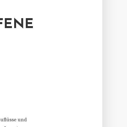
FENE
zuflüsse und