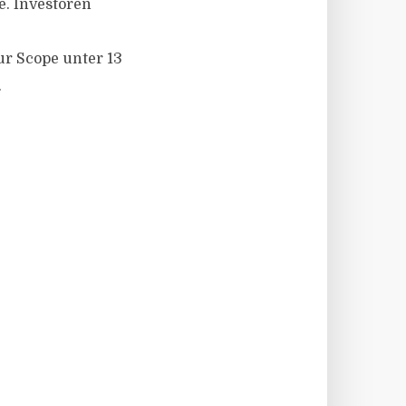
e. Investoren
ur Scope unter 13
.