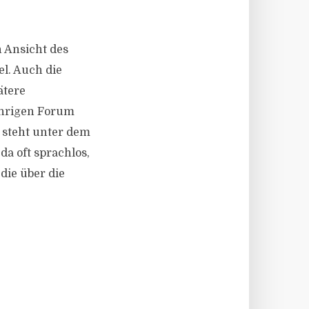
 Ansicht des
l. Auch die
ätere
ährigen Forum
 steht unter dem
a oft sprachlos,
ie über die