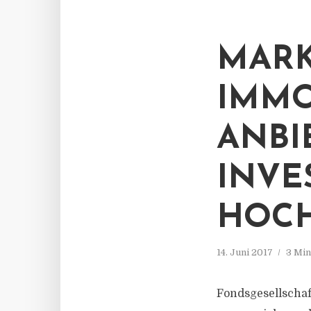
MARK
IMMO
ANBI
INVE
HOC
14. Juni 2017
3 Min
Fondsgesellschaf