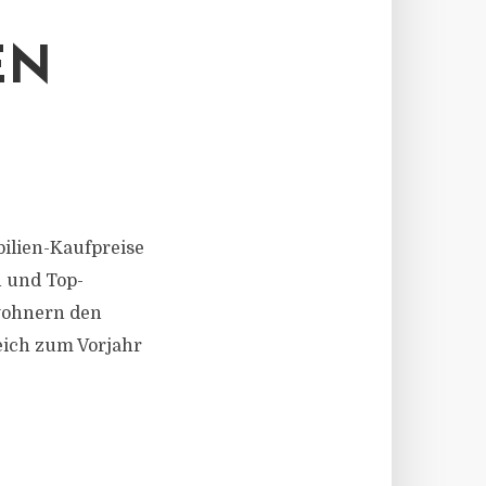
 R
ilien-Kaufpreise
n und Top-
nwohnern den
leich zum Vorjahr