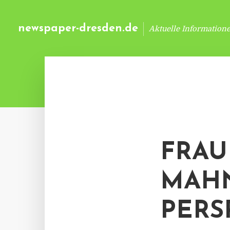
newspaper-dresden.de
Aktuelle Information
FRAU
MAH
PERS