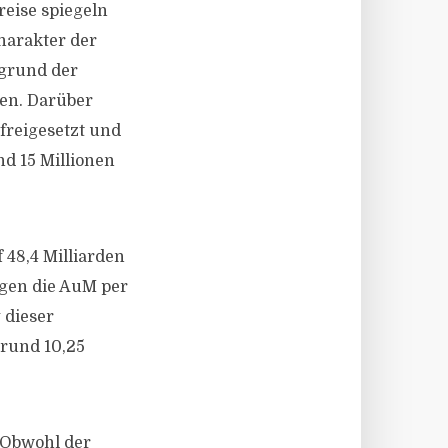
reise spiegeln
harakter der
grund der
en. Darüber
freigesetzt und
nd 15 Millionen
 48,4 Milliarden
gen die AuM per
 dieser
 rund 10,25
 Obwohl der