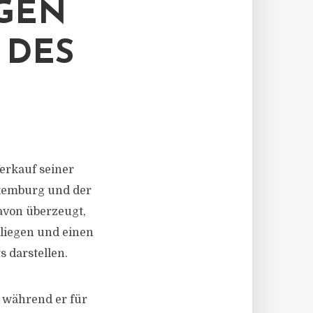
GEN
 DES
erkauf seiner
uxemburg und der
avon überzeugt,
liegen und einen
 darstellen.
, während er für