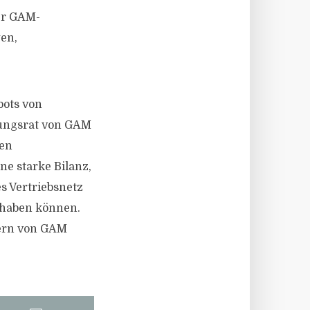
er GAM-
en,
bots von
tungsrat von GAM
den
e starke Bilanz,
s Vertriebsnetz
lhaben können.
gern von GAM