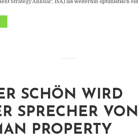
ent Strategy Annual“, ISA) als weiterhin optimistisch ein
ER SCHÖN WIRD
R SPRECHER VO
AN PROPERTY