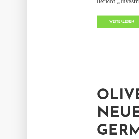
Bericht („Investm
WEITERLESEN
OLIV
NEUE
GERM