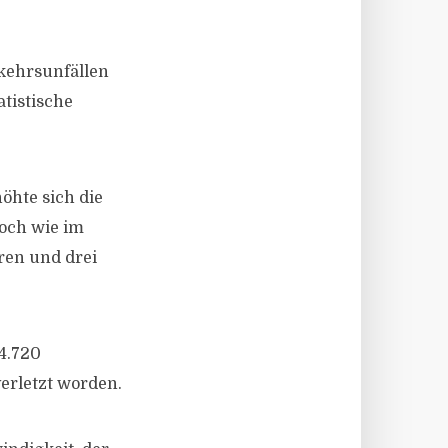
rkehrsunfällen
atistische
öhte sich die
hoch wie im
ren und drei
4.720
erletzt worden.