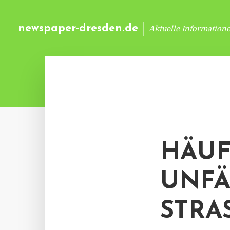
newspaper-dresden.de
Aktuelle Information
HÄUF
UNFÄ
STRAS