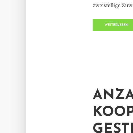
zweistellige Zuwä
WEITERLESEN
ANZA
KOOP
GEST