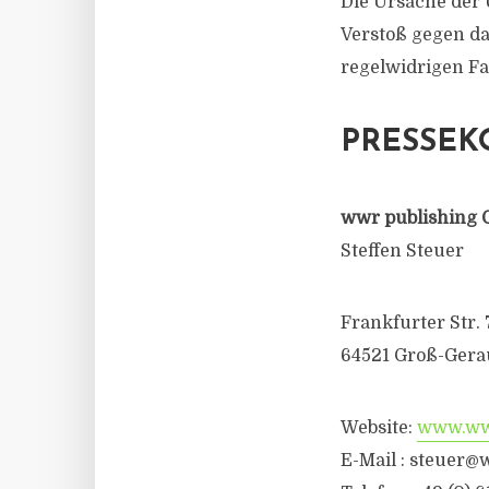
Die Ursache der 
Verstoß gegen d
regelwidrigen F
PRESSEK
wwr publishing 
Steffen Steuer
Frankfurter Str. 
64521 Groß-Gera
Website:
www.wwr
E-Mail :
steuer@w