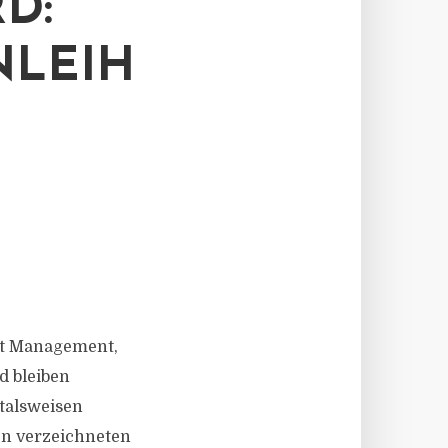
D:
LEIH
et Management,
d bleiben
talsweisen
en verzeichneten