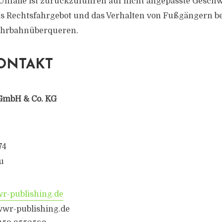
Unfälle ist zurückzuführen auf nicht angepasste Geschw
as Rechtsfahrgebot und das Verhalten von Fußgängern b
ahrbahnüberqueren.
ONTAKT
GmbH & Co. KG
74
u
-publishing.de
wr-publishing.de