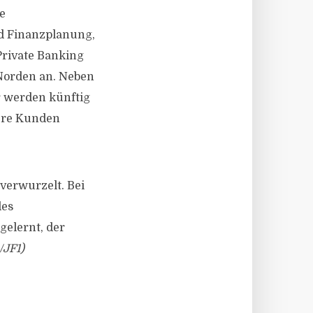
e
d Finanzplanung,
Private Banking
Norden an. Neben
 werden künftig
sere Kunden
verwurzelt. Bei
des
elernt, der
/JF1)