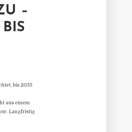
ZU –
BIS
htet, bis 2035
ht aus einem
or. Langfristig