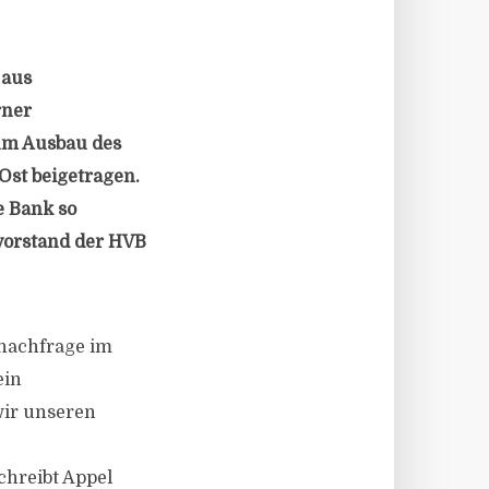
 aus
rner
zum Ausbau des
Ost beigetragen.
e Bank so
vorstand der HVB
nachfrage im
ein
wir unseren
chreibt Appel