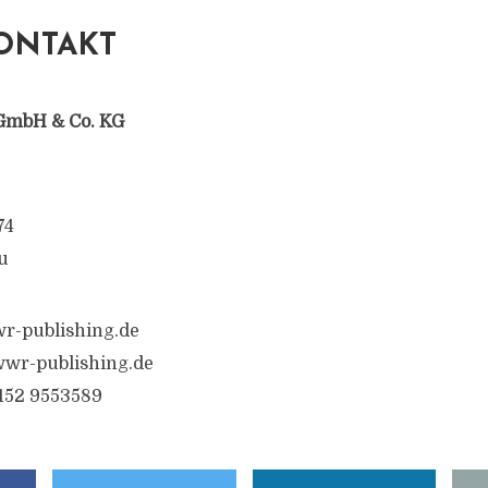
ONTAKT
GmbH & Co. KG
74
u
r-publishing.de
wr-publishing.de
6152 9553589