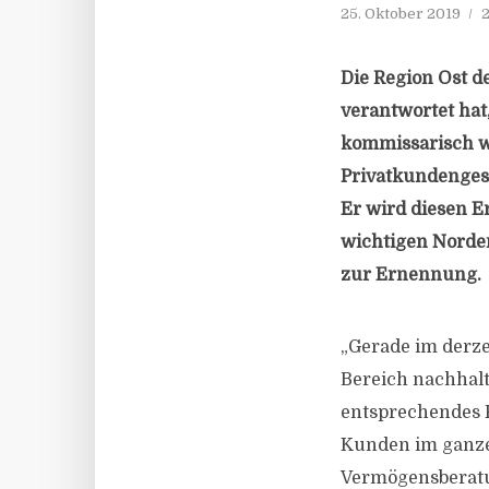
25. Oktober 2019
2
Die Region Ost de
verantwortet ha
kommissarisch we
Privatkundengesc
Er wird diesen E
wichtigen Norden
zur Ernennung.
„Gerade im derz
Bereich nachhalt
entsprechendes P
Kunden im ganze
Vermögensberatun