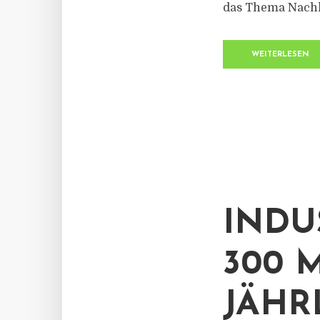
das Thema Nachhal
WEITERLESEN
INDU
300 
JÄHR