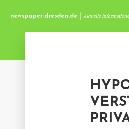
newspaper-dresden.de
Aktuelle Information
HYPO
VERS
PRIV