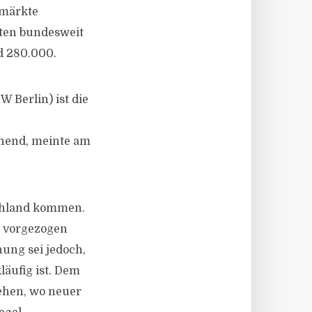
smärkte
ften bundesweit
d 280.000.
 Berlin) ist die
hend, meinte am
schland kommen.
 vorgezogen
ung sei jedoch,
äufig ist. Dem
ehen, wo neuer