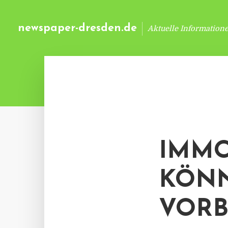
newspaper-dresden.de
Aktuelle Information
IMMO
KÖNN
VORB