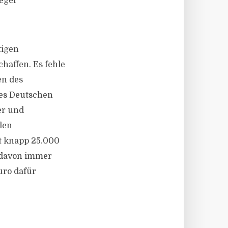
egel
tigen
haffen. Es fehle
en des
des Deutschen
er und
len
t knapp 25.000
r davon immer
uro dafür