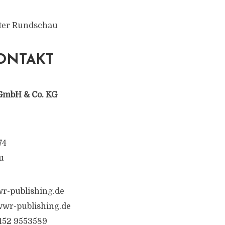
rter Rundschau
ONTAKT
GmbH & Co. KG
74
u
r-publishing.de
wr-publishing.de
6152 9553589