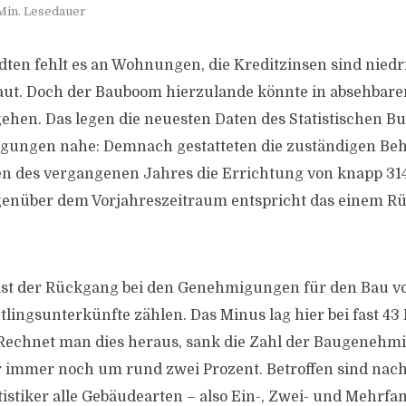
Min. Lesedauer
dten fehlt es an Wohnungen, die Kreditzinsen sind niedri
aut. Doch der Bauboom hierzulande könnte in absehbare
ehen. Das legen die neuesten Daten des Statistischen 
ungen nahe: Demnach gestatteten die zuständigen Beh
en des vergangenen Jahres die Errichtung von knapp 31
nüber dem Vorjahreszeitraum entspricht das einem Rü
 ist der Rückgang bei den Genehmigungen für den Bau 
lingsunterkünfte zählen. Das Minus lag hier bei fast 43
 Rechnet man dies heraus, sank die Zahl der Baugenehm
immer noch um rund zwei Prozent. Betroffen sind nac
istiker alle Gebäudearten – also Ein-, Zwei- und Mehrfa