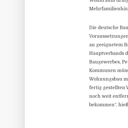
Wohnraum dringen
Mehrfamilienhäus
Die deutsche Bau
Voraussetzungen 
an geeignetem Ba
Hauptverbands d
Baugewerbes, Pe
Kommunen müssten
Wohnungsbau müs
fertig gestellte
noch weit entfer
bekommen“, hieß 