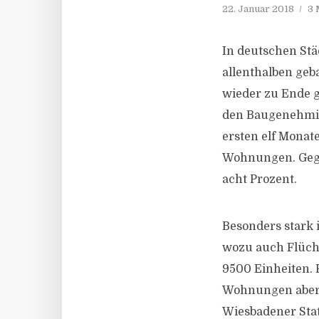
22. Januar 2018
3 
In deutschen Stä
allenthalben geb
wieder zu Ende g
den Baugenehmig
ersten elf Monat
Wohnungen. Gege
acht Prozent.
Besonders stark
wozu auch Flücht
9500 Einheiten.
Wohnungen aber 
Wiesbadener Stat