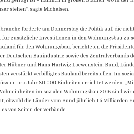
d gefragt ist – nämlich in großen Städten, wo in der R
er stehen“, sagte Michelsen.
branche forderte am Donnerstag die Politik auf, die rich
für zusätzliche Investitionen in den Wohnungsbau zu sc
uland für den Wohnungsbau, berichteten die Präsident
er Deutschen Bauindustrie sowie des Zentralverbands 
ter Hübner und Hans-Hartwig Loewenstein. Bund, Länd
 verstärkt verbilligtes Bauland bereitstellen. Im sozia
sten pro Jahr 80.000 Einheiten errichtet werden. „Mi
n Wohneinheiten im sozialen Wohnungsbau 2016 sind wi
nt, obwohl die Länder vom Bund jährlich 1,5 Milliarden E
es von Seiten der Verbände.