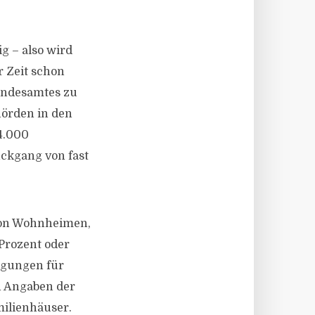
g – also wird
r Zeit schon
Bundesamtes zu
örden in den
4.000
ckgang von fast
von Wohnheimen,
 Prozent oder
igungen für
h Angaben der
milienhäuser.