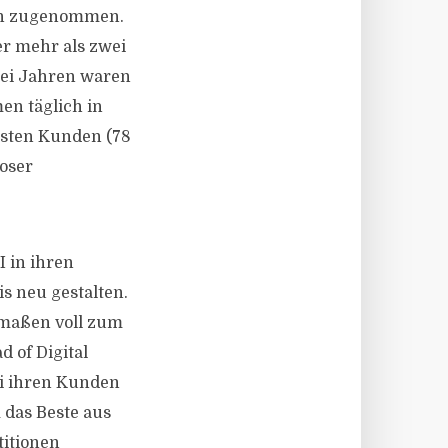
ich zugenommen.
r mehr als zwei
rei Jahren waren
en täglich in
isten Kunden (78
loser
 in ihren
s neu gestalten.
rmaßen voll zum
 of Digital
ei ihren Kunden
 das Beste aus
titionen