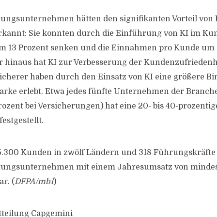
tungsunternehmen hätten den signifikanten Vorteil von 
annt: Sie konnten durch die Einführung von KI im Ku
um 13 Prozent senken und die Einnahmen pro Kunde um
 hinaus hat KI zur Verbesserung der Kundenzufriedenhe
cherer haben durch den Einsatz von KI eine größere B
rke erlebt. Etwa jedes fünfte Unternehmen der Branche
ozent bei Versicherungen) hat eine 20- bis 40-prozentig
stgestellt.
5.300 Kunden in zwölf Ländern und 318 Führungskräfte
stungsunternehmen mit einem Jahresumsatz von mindes
r. (
DFPA/mb1
)
tteilung Capgemini