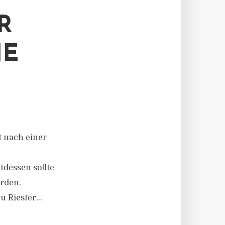
R
NE
 nach einer
tdessen sollte
erden.
 Riester...