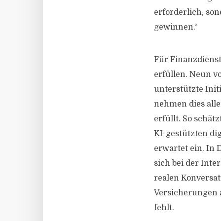
erforderlich, so
gewinnen.“
Für Finanzdienst
erfüllen. Neun v
unterstützte Ini
nehmen dies all
erfüllt. So schät
KI-gestützten di
erwartet ein. In
sich bei der Int
realen Konversat
Versicherungen a
fehlt.