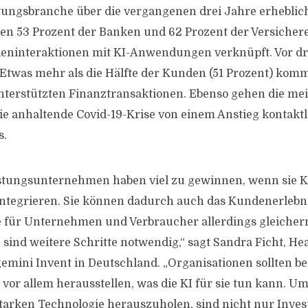
stungsbranche über die vergangenen drei Jahre erhebl
n 53 Prozent der Banken und 62 Prozent der Versichere
deninteraktionen mit KI-Anwendungen verknüpft. Vor d
. Etwas mehr als die Hälfte der Kunden (51 Prozent) komm
nterstützten Finanztransaktionen. Ebenso gehen die me
ie anhaltende Covid-19-Krise von einem Anstieg kontakt
s.
stungsunternehmen haben viel zu gewinnen, wenn sie KI
tegrieren. Sie können dadurch auch das Kundenerlebni
le für Unternehmen und Verbraucher allerdings gleiche
ind weitere Schritte notwendig,“ sagt Sandra Ficht, Head
emini Invent in Deutschland. „Organisationen sollten b
vor allem herausstellen, was die KI für sie tun kann. Um
starken Technologie herauszuholen, sind nicht nur Inves