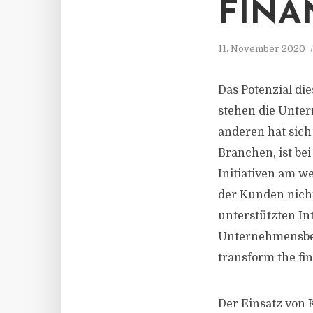
FINA
11. November 2020
Das Potenzial d
stehen die Unte
anderen hat sic
Branchen, ist be
Initiativen am w
der Kunden nicht 
unterstützten In
Unternehmensbera
transform the fi
Der Einsatz von 