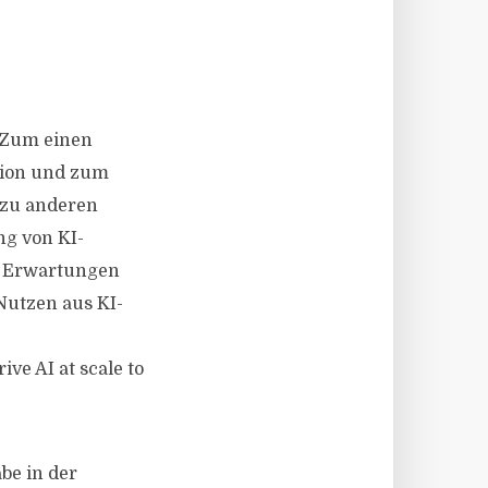
 Zum einen
tion und zum
 zu anderen
ng von KI-
ie Erwartungen
 Nutzen aus KI-
e AI at scale to
be in der