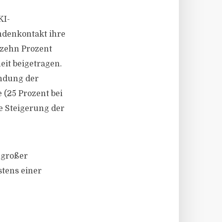
KI-
ndenkontakt ihre
 zehn Prozent
it beigetragen.
indung der
 (25 Prozent bei
e Steigerung der
 großer
tens einer