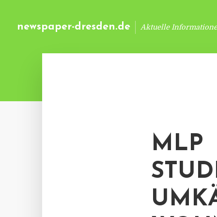
newspaper-dresden.de
Aktuelle Information
MLP
STUD
UMK