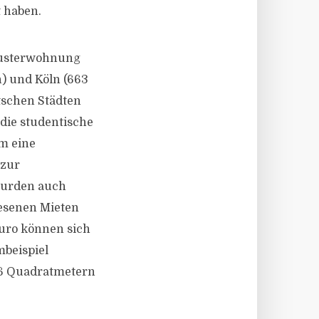
t haben.
 Musterwohnung
n) und Köln (663
tschen Städten
 die studentische
m eine
 zur
wurden auch
iesenen Mieten
uro können sich
mbeispiel
16 Quadratmetern