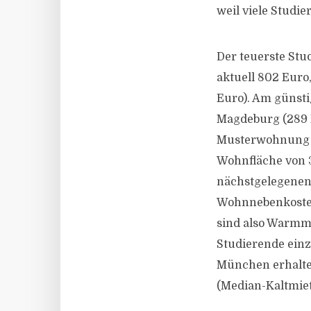
weil viele Studi
Der teuerste Stu
aktuell 802 Euro,
Euro). Am günst
Magdeburg (289 E
Musterwohnung w
Wohnfläche von 
nächstgelegenen
Wohnnebenkosten 
sind also Warmm
Studierende einz
München erhalte
(Median-Kaltmiet