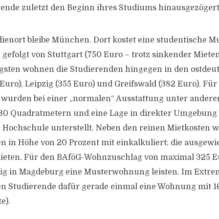
erende zuletzt den Beginn ihres Studiums hinausgezöger
dienort bleibe München. Dort kostet eine studentische
 gefolgt von Stuttgart (750 Euro – trotz sinkender Miete
igsten wohnen die Studierenden hingegen in den ostdeu
uro), Leipzig (355 Euro) und Greifswald (382 Euro). Für
urden bei einer „normalen“ Ausstattung unter andere
30 Quadratmetern und eine Lage in direkter Umgebung
 Hochschule unterstellt. Neben den reinen Mietkosten 
in Höhe von 20 Prozent mit einkalkuliert; die ausgew
ieten. Für den BAföG-Wohnzuschlag von maximal 325 E
ig in Magdeburg eine Musterwohnung leisten. Im Extre
n Studierende dafür gerade einmal eine Wohnung mit 
e).