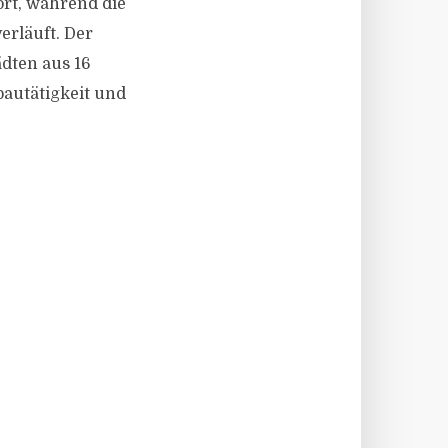
ort, während die
rläuft. Der
ädten aus 16
bautätigkeit und