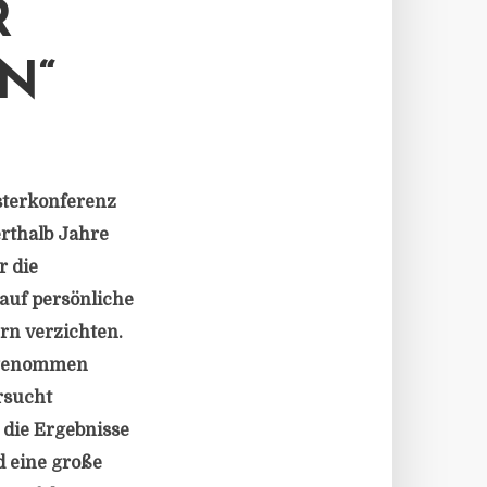
R
N“
sterkonferenz
erthalb Jahre
r die
auf persönliche
rn verzichten.
e genommen
rsucht
die Ergebnisse
d eine große