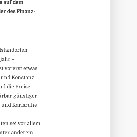
e auf dem
er des Finanz-
lstandorten
jahr –
 vorerst etwas
n und Konstanz
nd die Preise
ürbar günstiger
) und Karlsruhe
en sei vor allem
unter anderem