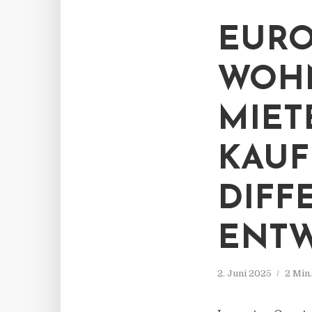
EURO
WOHN
MIET
KAUF
DIFF
ENT
2. Juni 2025
2 Min