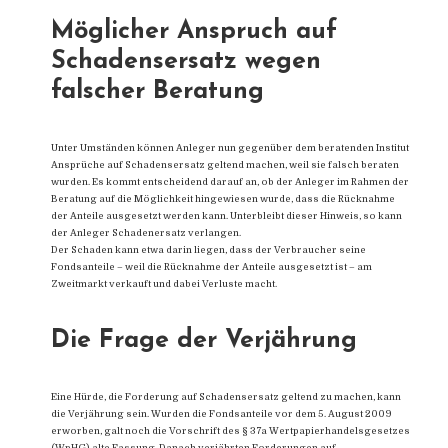
Möglicher Anspruch auf
Schadensersatz wegen
falscher Beratung
Unter Umständen können Anleger nun gegenüber dem beratenden Institut
Ansprüche auf Schadensersatz geltend machen, weil sie falsch beraten
wurden. Es kommt entscheidend darauf an, ob der Anleger im Rahmen der
Beratung auf die Möglichkeit hingewiesen wurde, dass die Rücknahme
der Anteile ausgesetzt werden kann. Unterbleibt dieser Hinweis, so kann
der Anleger Schadenersatz verlangen.
Der Schaden kann etwa darin liegen, dass der Verbraucher seine
Fondsanteile – weil die Rücknahme der Anteile ausgesetzt ist – am
Zweitmarkt verkauft und dabei Verluste macht.
Die Frage der Verjährung
Eine Hürde, die Forderung auf Schadensersatz geltend zu machen, kann
die Verjährung sein. Wurden die Fondsanteile vor dem 5. August 2009
erworben, galt noch die Vorschrift des § 37a Wertpapierhandelsgesetzes
(WpHG) alte Fassung. Danach verjährten Forderungen auf