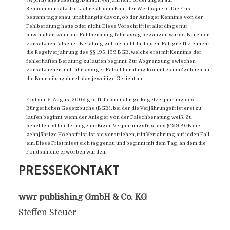
Schadensersatz drei Jahre ab dem Kauf der Wertpapiere. Die Frist
begann taggenau, unabhängig davon, ob der Anleger Kenntnis von der
Fehlberatung hatte oder nicht. Diese Vorschrift ist allerdings nur
anwendbar, wenn die Fehlberatung fahrlässig begangen wurde. Bei einer
vorsätzlich falschen Beratung gilt sie nicht. In diesem Fall greift vielmehr
die Regelverjährung des §§ 195, 199 BGB, welche erst mit Kenntnis der
fehlerhaften Beratung zu laufen beginnt. Zur Abgrenzung zwischen
vorsätzlicher und fahrlässiger Falschberatung kommt es maßgeblich auf
die Beurteilung durch das jeweilige Gericht an.
Erst seit 5. August 2009 greift die dreijährige Regelverjährung des
Bürgerlichen Gesetzbuchs (BGB), bei der die Verjährungsfrist erst zu
laufen beginnt, wenn der Anleger von der Falschberatung weiß. Zu
beachten ist bei der regelmäßigen Verjährungsfrist des §199 BGB die
zehnjährige Höchstfrist. Ist sie verstrichen, tritt Verjährung auf jeden Fall
ein. Diese Frist misst sich taggenau und beginnt mit dem Tag, an dem die
Fondsanteile erworben wurden.
PRESSEKONTAKT
wwr publishing GmbH & Co. KG
Steffen Steuer