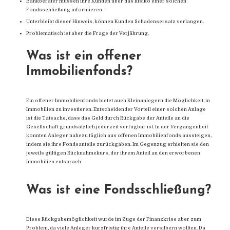
Bankberater müssen ihre Kunden über das Risiko einer solchen
Fondsschließung informieren.
Unterbleibt dieser Hinweis, können Kunden Schadensersatz verlangen.
Problematisch ist aber die Frage der Verjährung.
Was ist ein offener
Immobilienfonds?
Ein offener Immobilienfonds bietet auch Kleinanlegern die Möglichkeit, in
Immobilien zu investieren. Entscheidender Vorteil einer solchen Anlage
ist die Tatsache, dass das Geld durch Rückgabe der Anteile an die
Gesellschaft grundsätzlich jederzeit verfügbar ist. In der Vergangenheit
konnten Anleger nahezu täglich aus offenen Immobilienfonds aussteigen,
indem sie ihre Fondsanteile zurückgaben. Im Gegenzug erhielten sie den
jeweils gültigen Rücknahmekurs, der ihrem Anteil an den erworbenen
Immobilien entsprach.
Was ist eine Fondsschließung?
Diese Rückgabemöglichkeit wurde im Zuge der Finanzkrise aber zum
Problem, da viele Anleger kurzfristig ihre Anteile versilbern wollten. Da