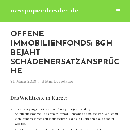
newspaper-dresden.de
OFFENE
IMMOBILIENFONDS: BGH
BEJAHT
SCHADENERSATZANSPRÜC
HE
31. März 2019
3 Min. Lesedauer
Das Wichtigste in Kürze:
In der Vergangenheit war es oft möglich, jederzeit – per
Anteilsrücknahme – aus einem Immobilienfonds auszusteigen. Wollen zu
viele Kunden gleichzeitig aussteigen, kann die Rücknahme ausgesetzt
werden.