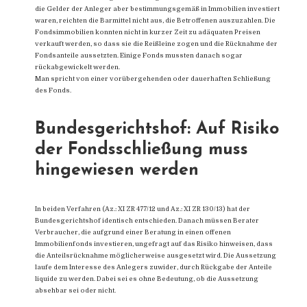
die Gelder der Anleger aber bestimmungsgemäß in Immobilien investiert
waren, reichten die Barmittel nicht aus, die Betroffenen auszuzahlen. Die
Fondsimmobilien konnten nicht in kurzer Zeit zu adäquaten Preisen
verkauft werden, so dass sie die Reißleine zogen und die Rücknahme der
Fondsanteile aussetzten. Einige Fonds mussten danach sogar
rückabgewickelt werden.
Man spricht von einer vorübergehenden oder dauerhaften Schließung
des Fonds.
Bundesgerichtshof: Auf Risiko
der Fondsschließung muss
hingewiesen werden
In beiden Verfahren (Az.: XI ZR 477/12 und Az.: XI ZR 130/13) hat der
Bundesgerichtshof identisch entschieden. Danach müssen Berater
Verbraucher, die aufgrund einer Beratung in einen offenen
Immobilienfonds investieren, ungefragt auf das Risiko hinweisen, dass
die Anteilsrücknahme möglicherweise ausgesetzt wird. Die Aussetzung
laufe dem Interesse des Anlegers zuwider, durch Rückgabe der Anteile
liquide zu werden. Dabei sei es ohne Bedeutung, ob die Aussetzung
absehbar sei oder nicht.