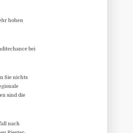
sehr hohen
nditechance bei
n Sie nichts
gionale
en sind die
fall nach
en Riester-