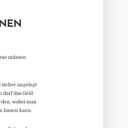
NNEN
iese müssen
d sicher angelegt
 darf das Geld
erden, wobei man
n lassen kann.