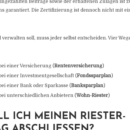
ngezahlten Beiträge sowie der erhaltenen Zulagen ist 
s garantiert. Die Zertifizierung ist dennoch nicht mit e
 verwalten soll, muss jeder selbst entscheiden. Vier W
bei einer Versicherung (
Rentenversicherung
)
bei einer Investmentgesellschaft (
Fondssparplan
)
bei einer Bank oder Sparkasse (
Banksparplan
)
bei unterschiedlichen Anbietern (
Wohn-Riester
)
L ICH MEINEN RIESTER-
G ABSCHLIESSEN?