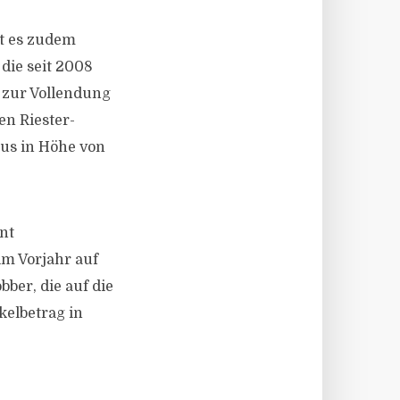
bt es zudem
die seit 2008
 zur Vollendung
en Riester-
nus in Höhe von
nt
im Vorjahr auf
bber, die auf die
kelbetrag in