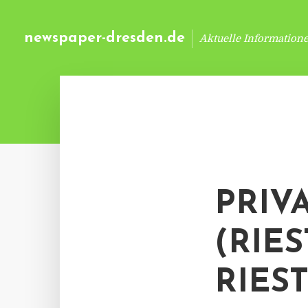
newspaper-dresden.de
Aktuelle Information
PRIV
(RIES
RIES