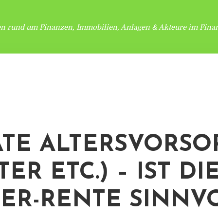
en rund um Finanzen, Immobilien, Anlagen & Akteure im Finan
ATE ALTERSVORSO
TER ETC.) – IST DI
TER-RENTE SINNV