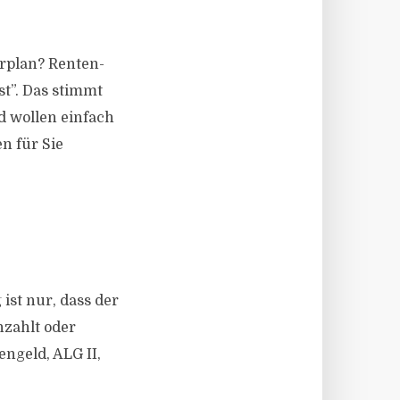
rplan? Renten­
st”. Das stimmt
d wollen einfach
n für Sie
ist nur, dass der
nzahlt oder
engeld, ALG II,