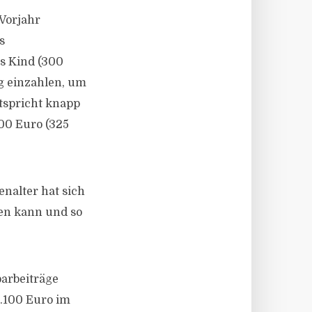
 Vorjahr
s
as Kind (300
ag einzahlen, um
tspricht knapp
00 Euro (325
enalter hat sich
ren kann und so
parbeiträge
2.100 Euro im