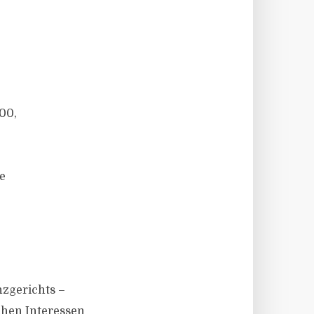
00,
e
nzgerichts –
chen Interessen