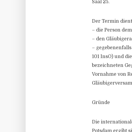
Saal 25.
Der Termin dient
– die Person dem
– den Gläubiger
– gegebenenfalls
101 InsO) und die
bezeichneten Ge
Vornahme von Rec
Gläubigerversam
Gründe
Die internationa
Potsdam ergibt s