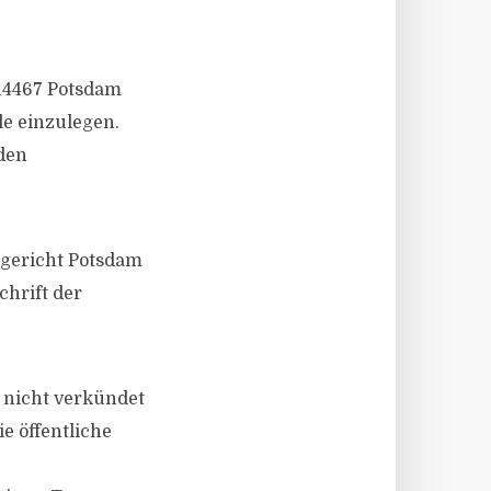
 14467 Potsdam
le einzulegen.
eden
sgericht Potsdam
chrift der
 nicht verkündet
e öffentliche