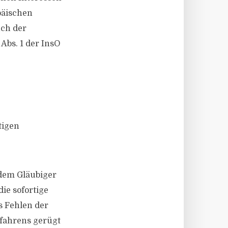
päischen
uch der
 Abs. 1 der InsO
tigen
dem Gläubiger
ie sofortige
s Fehlen der
rfahrens gerügt