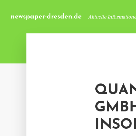
newspaper-dresden.de
Aktuelle Information
QUAN
GMBH
INSO