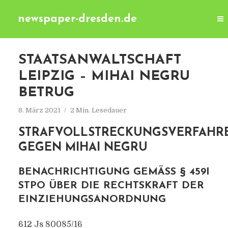
newspaper-dresden.de
STAATSANWALTSCHAFT
LEIPZIG – MIHAI NEGRU
BETRUG
8. März 2021
2 Min. Lesedauer
STRAFVOLLSTRECKUNGSVERFAHR
GEGEN MIHAI NEGRU
BENACHRICHTIGUNG GEMÄSS § 459I S
TPO ÜBER DIE RECHTSKRAFT DER E
INZIEHUNGSANORDNUNG
612 Js 80085/​16