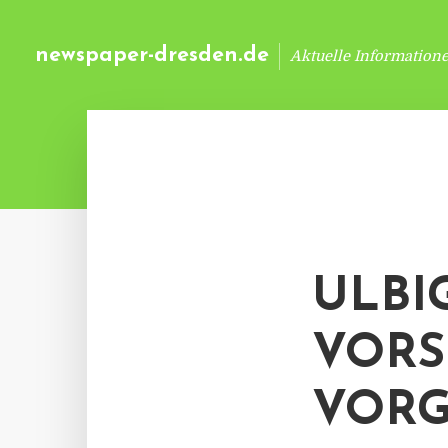
newspaper-dresden.de
Aktuelle Information
ULBIG
VORS
VORG