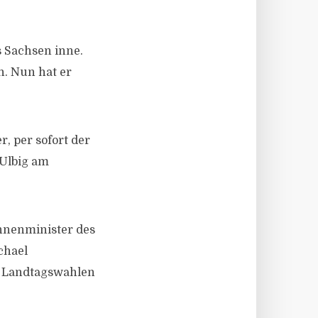
s Sachsen inne.
n. Nun hat er
, per sofort der
 Ulbig am
Innenminister des
chael
n Landtagswahlen