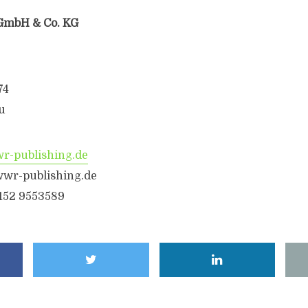
GmbH & Co. KG
74
u
-publishing.de
wr-publishing.de
6152 9553589