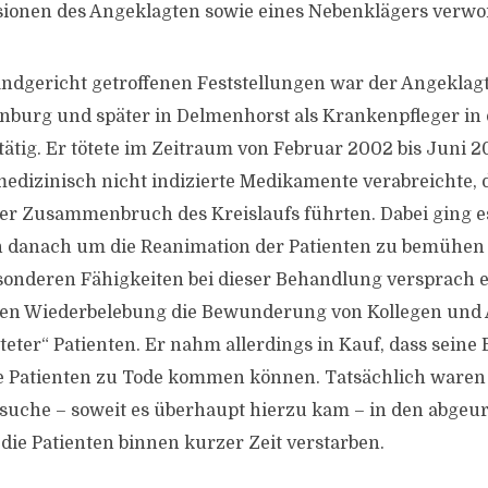
sionen des Angeklagten sowie eines Nebenklägers verwo
dgericht getroffenen Feststellungen war der Angeklagt
nburg und später in Delmenhorst als Krankenpfleger in 
tätig. Er tötete im Zeitraum von Februar 2002 bis Juni 2
edizinisch nicht indizierte Medikamente verabreichte, 
der Zusammenbruch des Kreislaufs führten. Dabei ging es
ch danach um die Reanimation der Patienten zu bemühen
onderen Fähigkeiten bei dieser Behandlung versprach er
chen Wiederbelebung die Bewunderung von Kollegen und 
teter“ Patienten. Er nahm allerdings in Kauf, dass sei
e Patienten zu Tode kommen können. Tatsächlich waren
uche – soweit es überhaupt hierzu kam – in den abgeurt
s die Patienten binnen kurzer Zeit verstarben.