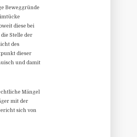
rige Beweggründe
eimtücke
weit diese bei
die Stelle der
icht des
tpunkt dieser
auisch und damit
echtliche Mängel
äger mit der
ericht sich von
.