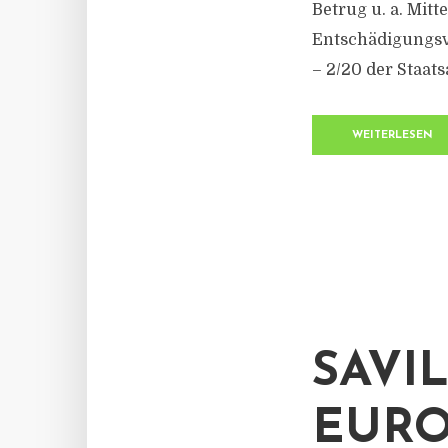
Betrug u. a. Mitt
Entschädigungsve
– 2/​20 der Staats
WEITERLESEN
SAVI
EURO