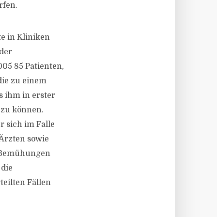
rfen.
e in Kliniken
der
005 85 Patienten,
die zu einem
 ihm in erster
 zu können.
 sich im Falle
Ärzten sowie
ne Bemühungen
 die
eilten Fällen