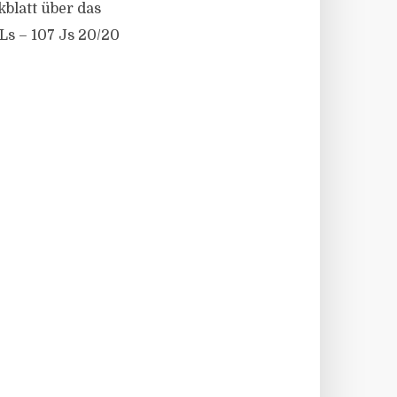
kblatt über das
s – 107 Js 20/​20
T