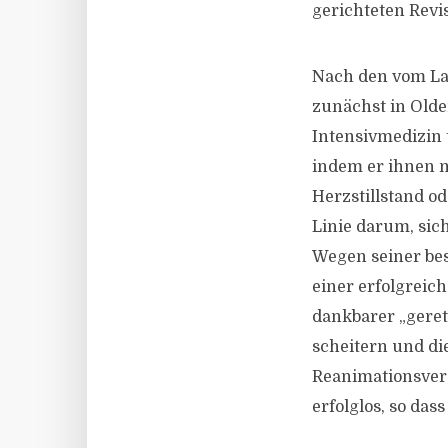
gerichteten Revi
Nach den vom Lan
zunächst in Olde
Intensivmedizin 
indem er ihnen m
Herzstillstand o
Linie darum, si
Wegen seiner bes
einer erfolgrei
dankbarer „geret
scheitern und di
Reanimationsvers
erfolglos, so das