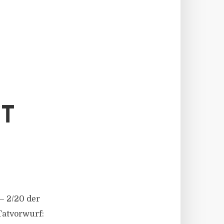
T
– 2/​20 der
Tatvorwurf: