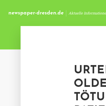
newspaper-dresden.de
Aktuelle Information
URTE
OLDE
TÖTU