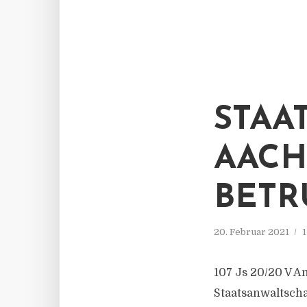
STAA
AACH
BETR
20. Februar 2021
1
107 Js 20/​20 V A
Staatsanwaltsch