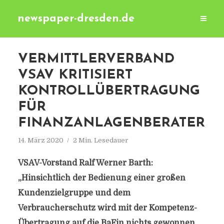
newspaper-dresden.de
VERMITTLERVERBAND
VSAV KRITISIERT
KONTROLLÜBERTRAGUNG
FÜR
FINANZANLAGENBERATER
14. März 2020
2 Min. Lesedauer
VSAV-Vorstand Ralf Werner Barth:
„Hinsichtlich der Bedienung einer großen
Kundenzielgruppe und dem
Verbraucherschutz wird mit der Kompetenz-
Übertragung auf die BaFin nichts gewonnen.