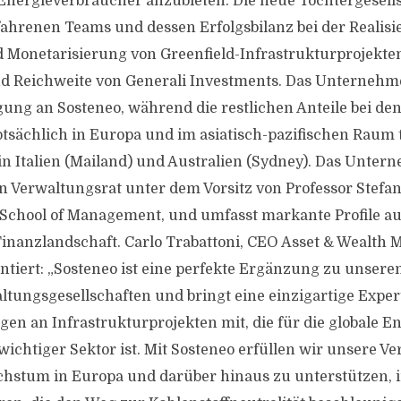
 Energieverbraucher anzubieten. Die neue Tochtergesells
fahrenen Teams und dessen Erfolgsbilanz bei der Realisi
Monetarisierung von Greenfield-Infrastrukturprojekte
d Reichweite von Generali Investments. Das Unternehme
gung an Sosteneo, während die restlichen Anteile bei den
ptsächlich in Europa und im asiatisch-pazifischen Raum t
n Italien (Mailand) und Australien (Sydney). Das Unter
 Verwaltungsrat unter dem Vorsitz von Professor Stefan
School of Management, und umfasst markante Profile au
Finanzlandschaft. Carlo Trabattoni, CEO Asset & Wealt
tiert: „Sosteneo ist eine perfekte Ergänzung zu unser
ungsgesellschaften und bringt eine einzigartige Expert
ngen an Infrastrukturprojekten mit, die für die globale 
wichtiger Sektor ist. Mit Sosteneo erfüllen wir unsere Ve
chstum in Europa und darüber hinaus zu unterstützen, 