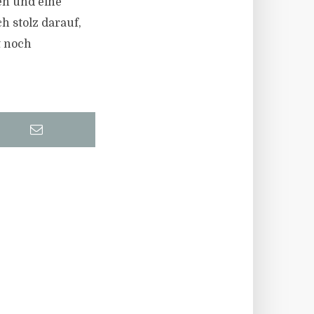
en und eine
ch stolz darauf,
t noch