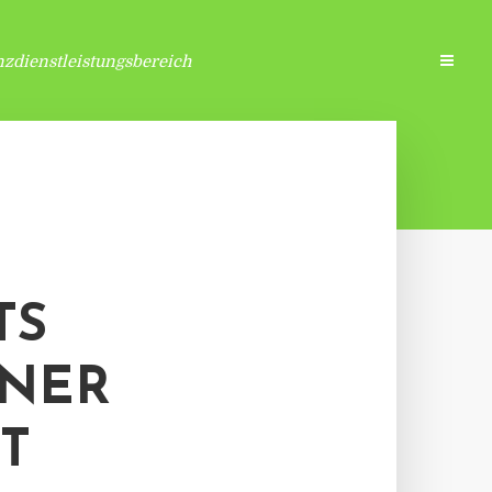
zdienstleistungsbereich
TS
INER
T