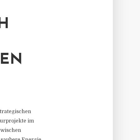
H
GEN
trategischen
turprojekte im
 zwischen
 saubere Energie,