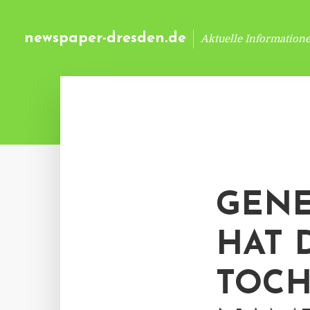
newspaper-dresden.de
Aktuelle Information
GENE
HAT 
TOCH