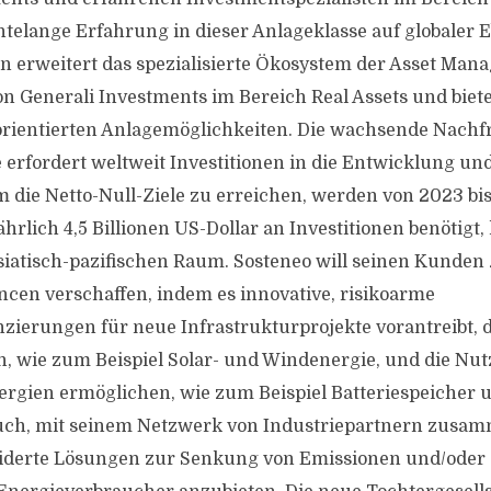
ntelange Erfahrung in dieser Anlageklasse auf globaler 
 erweitert das spezialisierte Ökosystem der Asset Man
on Generali Investments im Bereich Real Assets und bie
rientierten Anlagemöglichkeiten. Die wachsende Nachf
 erfordert weltweit Investitionen in die Entwicklung u
m die Netto-Null-Ziele zu erreichen, werden von 2023 bi
ährlich 4,5 Billionen US-Dollar an Investitionen benötigt,
iatisch-pazifischen Raum. Sosteneo will seinen Kunden
cen verschaffen, indem es innovative, risikoarme
nzierungen für neue Infrastrukturprojekte vorantreibt, 
, wie zum Beispiel Solar- und Windenergie, und die Nu
rgien ermöglichen, wie zum Beispiel Batteriespeicher 
auch, mit seinem Netzwerk von Industriepartnern zusa
erte Lösungen zur Senkung von Emissionen und/oder e