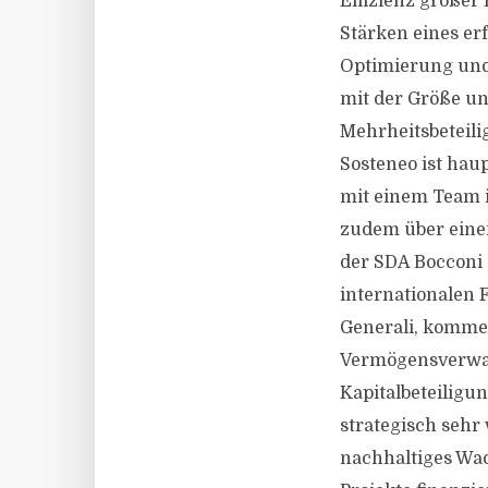
Effizienz großer
Stärken eines er
Optimierung und 
mit der Größe un
Mehrheitsbeteili
Sosteneo ist hau
mit einem Team i
zudem über einen
der SDA Bocconi 
internationalen 
Generali, kommen
Vermögensverwalt
Kapitalbeteiligu
strategisch sehr 
nachhaltiges Wa