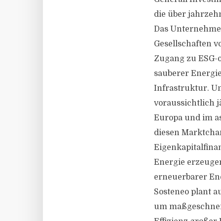
die über jahrzeh
Das Unternehmen
Gesellschaften v
Zugang zu ESG-o
sauberer Energie
Infrastruktur. U
voraussichtlich j
Europa und im as
diesen Marktchan
Eigenkapitalfina
Energie erzeugen
erneuerbarer Ene
Sosteneo plant 
um maßgeschneid