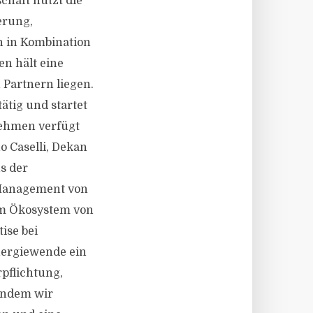
chaft nutzt die
erung,
n in Kombination
n hält eine
 Partnern liegen.
ätig und startet
nehmen verfügt
o Caselli, Dekan
s der
h Management von
em Ökosystem von
ise bei
Energiewende ein
rpflichtung,
indem wir