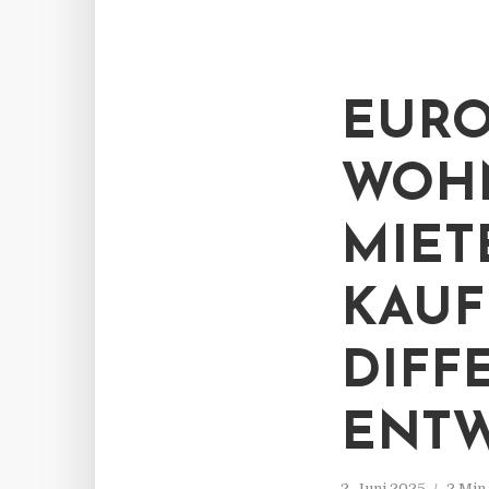
EURO
WOHN
MIET
KAUF
DIFF
ENT
2. Juni 2025
2 Min