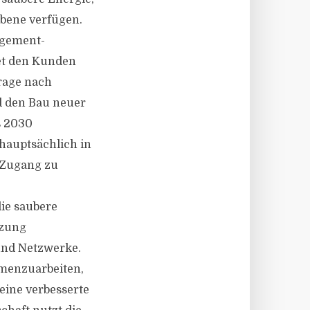
Ebene verfügen.
agement-
tet den Kunden
rage nach
nd den Bau neuer
s 2030
 hauptsächlich in
 Zugang zu
die saubere
tzung
und Netzwerke.
mmenzuarbeiten,
ine verbesserte