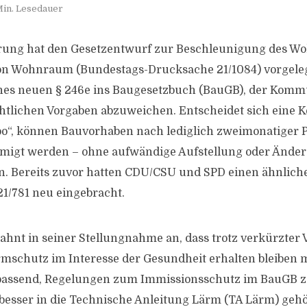
Min. Lesedauer
rung hat den Gesetzentwurf zur Beschleunigung des 
on Wohnraum (Bundestags-Drucksache 21/1084) vorgeleg
nes neuen § 246e ins Baugesetzbuch (BauGB), der Komm
htlichen Vorgaben abzuweichen. Entscheidet sich eine
bo“, können Bauvorhaben nach lediglich zweimonatiger 
igt werden – ohne aufwändige Aufstellung oder Ände
. Bereits zuvor hatten CDU/CSU und SPD einen ähnlich
1/781 neu eingebracht.
hnt in seiner Stellungnahme an, dass trotz verkürzter 
rmschutz im Interesse der Gesundheit erhalten bleiben
unpassend, Regelungen zum Immissionsschutz im BauGB z
 besser in die Technische Anleitung Lärm (TA Lärm) geh