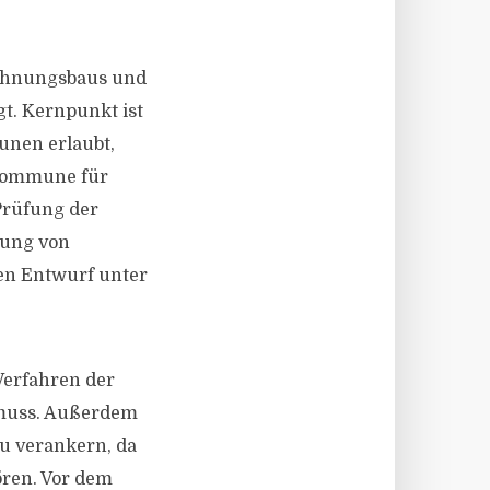
Wohnungsbaus und
t. Kernpunkt ist
unen erlaubt,
 Kommune für
Prüfung der
rung von
en Entwurf unter
Verfahren der
 muss. Außerdem
u verankern, da
ören. Vor dem