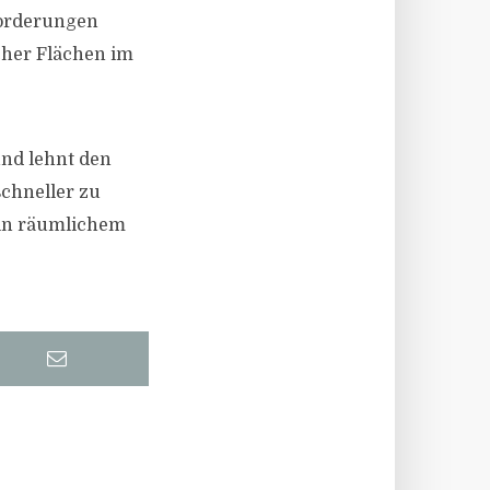
forderungen
cher Flächen im
und lehnt den
chneller zu
 in räumlichem