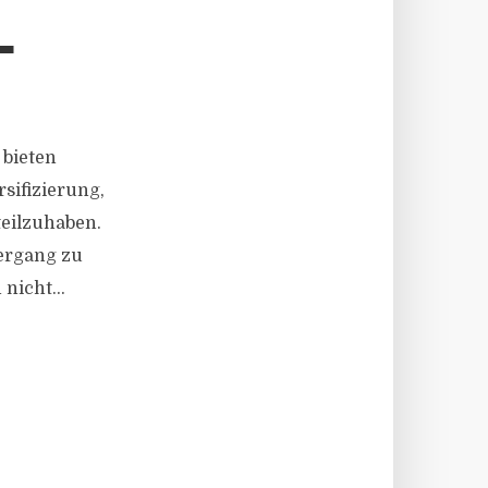
L
 bieten
rsifizierung,
teilzuhaben.
ergang zu
nicht...