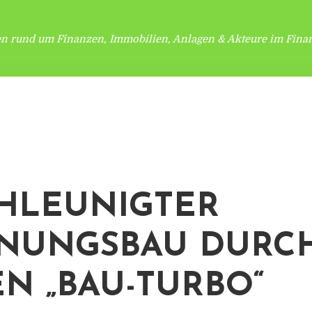
en rund um Finanzen, Immobilien, Anlagen & Akteure im Finan
HLEUNIGTER
NUNGSBAU DURC
N „BAU-TURBO“