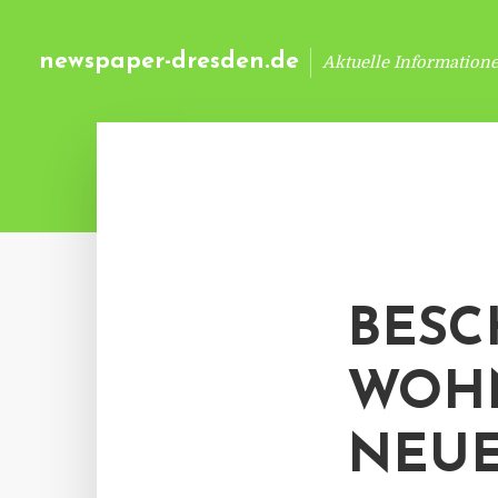
newspaper-dresden.de
Aktuelle Information
BESC
WOH
NEUE