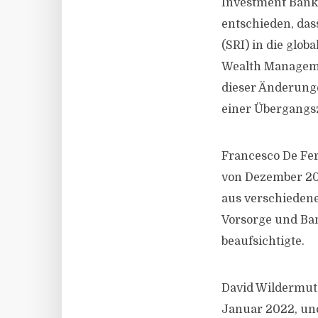
Investment Bank
entschieden, dass
(SRI) in die glob
Wealth Managemen
dieser Änderung
einer Übergangsze
Francesco De Fer
von Dezember 201
aus verschieden
Vorsorge und Ban
beaufsichtigte.
David Wildermuth 
Januar 2022, und