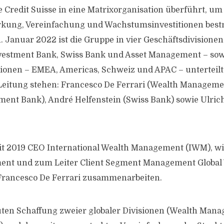
e Credit Suisse in eine Matrixorganisation überführt, um 
ärkung, Vereinfachung und Wachstumsinvestitionen bes
. Januar 2022 ist die Gruppe in vier Geschäftsdivisionen
estment Bank, Swiss Bank und Asset Management – sowi
ionen – EMEA, Americas, Schweiz und APAC – unterteilt, 
Leitung stehen: Francesco De Ferrari (Wealth Managemen
ment Bank), André Helfenstein (Swiss Bank) sowie Ulric
eit 2019 CEO International Wealth Management (IWM), 
nt und zum Leiter Client Segment Management Global 
 Francesco De Ferrari zusammenarbeiten.
uten Schaffung zweier globaler Divisionen (Wealth Man