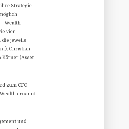
ihre Strategie
tmöglich
 – Wealth
e vier
die jeweils
t), Christian
h Körner (Asset
wird zum CFO
Wealth ernannt.
agement und