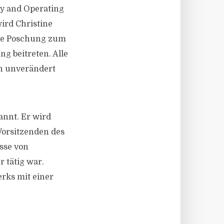
gy and Operating
ird Christine
tte Poschung zum
g beitreten. Alle
en unverändert
annt. Er wird
Vorsitzenden des
isse von
 tätig war.
erks mit einer