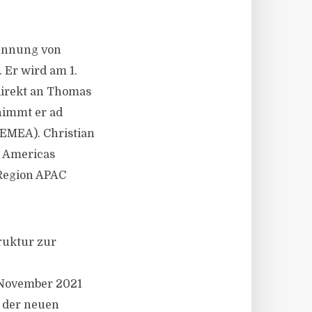
nennung von
 Er wird am 1.
direkt an Thomas
nimmt er ad
(EMEA). Christian
n Americas
Region APAC
ruktur zur
 November 2021
t der neuen