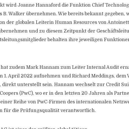
kt wird Joanne Hannaford die Funktion Chief Technolo
s B. Walker übernehmen. Wie bereits bekannt gegeben, w
ion der globalen Leiterin Human Resources von Antoine
übernehmen und zu diesem Zeitpunkt der Geschäftsleitun
sleitungsmitglieder behalten ihre jeweiligen Funktion
e hat zudem Mark Hannam zum Leiter Internal Audit ern
am 1. April 2022 aufnehmen und Richard Meddings, dem 
 direkt unterstellt sein. Hannam wechselt zur Credit Su
oopers (PwC), wo er in den letzten 20 Jahren als Partner
n einer Reihe von PwC-Firmen des internationalen Netzw
n für die Prüfungsqualität verantwortlich.