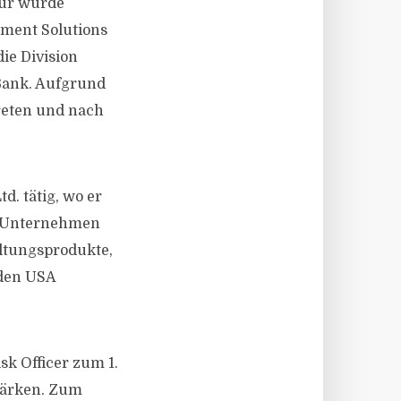
tur wurde
tment Solutions
die Division
Bank. Aufgrund
reten und nach
d. tätig, wo er
on Unternehmen
ltungsprodukte,
 den USA
sk Officer zum 1.
tärken. Zum