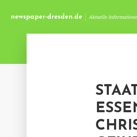
newspaper-dresden.de
Aktuelle Information
STAA
ESSE
CHRI