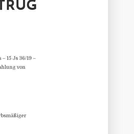
RUG
– 15 Js 36/19 –
Zahlung von
erbsmäßiger