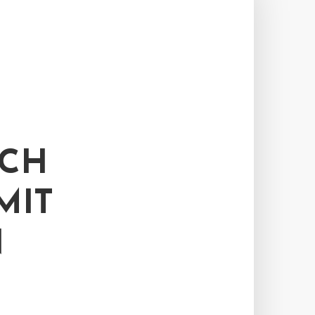
UCH
MIT
N