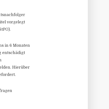
htsnachfolger
tel vorgelegt
StPO).
ns in 6 Monaten
g entschädigt
m
elden. Hierüber
fordert.
nfragen