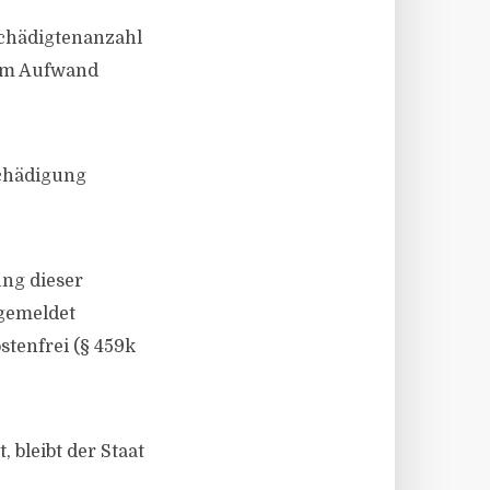
schädigtenanzahl
hem Aufwand
schädigung
ng dieser
ngemeldet
stenfrei (§ 459k
 bleibt der Staat