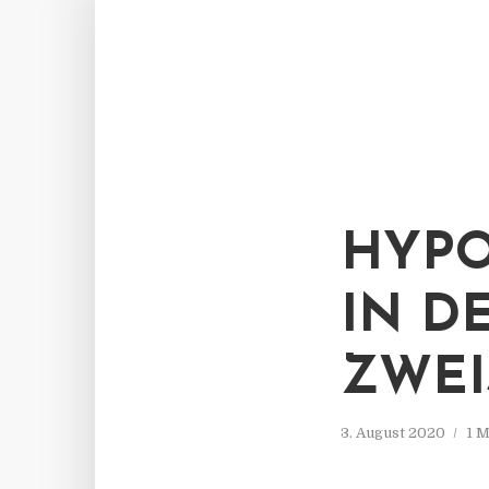
HYPO
IN D
ZWEI
3. August 2020
1 M