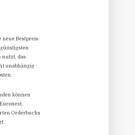
 neue Bestpreis-
 günstigsten
 nutzt, das
eht unabhängig
sten.
unden können
 Euronext,
erten Orderbuchs
t.