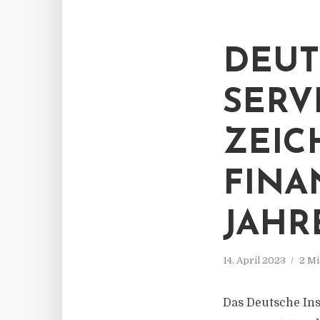
DEUT
SERV
ZEIC
FINA
JAHR
14. April 2023
2 Mi
Das Deutsche Ins