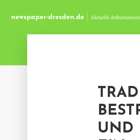
newspaper-dresden.de
Aktuelle Information
TRAD
BEST
UND 