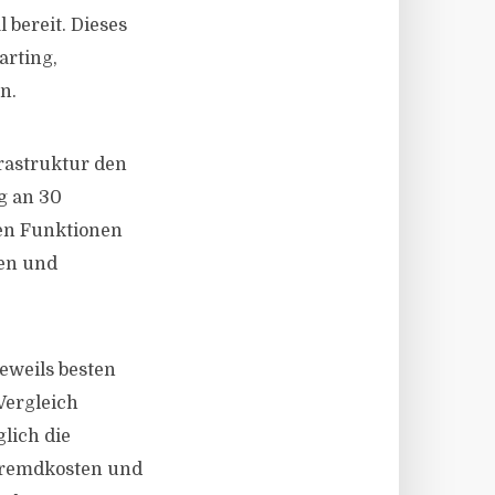
 bereit. Dieses
arting,
n.
rastruktur den
g an 30
len Funktionen
ken und
eweils besten
Vergleich
glich die
Fremdkosten und