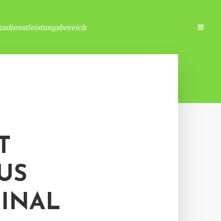
zdienstleistungsbereich
T
US
INAL