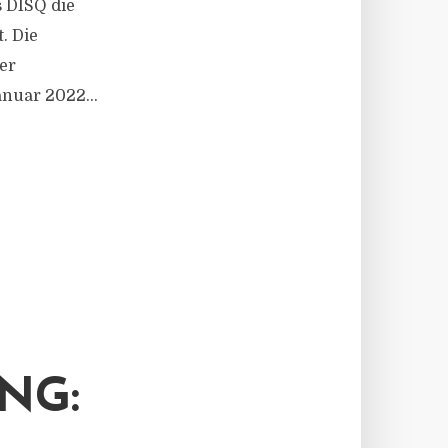
s DISQ die
. Die
er
nuar 2022...
NG: