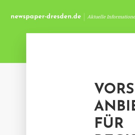
newspaper-dresden.de
Aktuelle Information
VORS
ANBI
FÜR