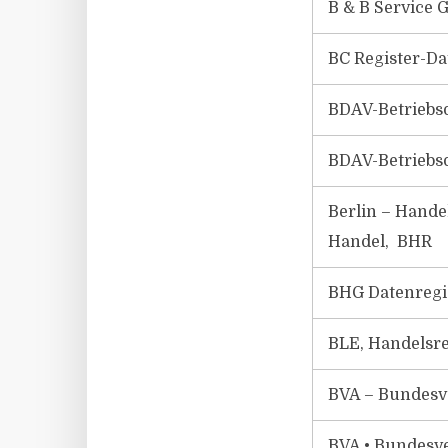
B & B Service 
BC Register-D
BDAV-Betriebs
BDAV-Betriebs
Berlin – Hande
Handel, BHR
BHG Datenregi
BLE, Handelsr
BVA – Bundesve
BVA • Bundesv