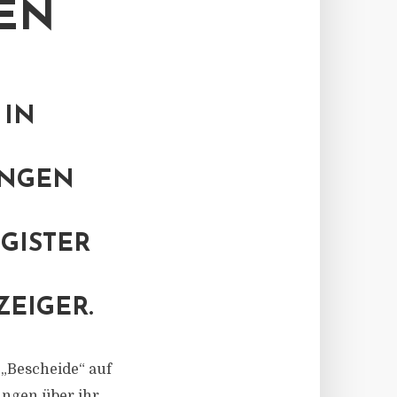
EN
 IN
UNGEN
GISTER
EIGER.
„Bescheide“ auf
ngen über ihr