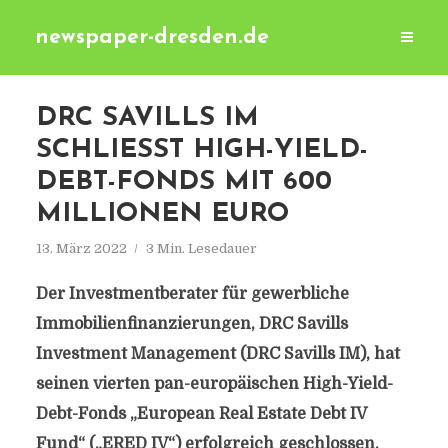
newspaper-dresden.de
DRC SAVILLS IM
SCHLIESST HIGH-YIELD-D
EBT-FONDS MIT 600 M
ILLIONEN EURO
13. März 2022
3 Min. Lesedauer
Der Investmentberater für gewerbliche
Immobilienfinanzierungen, DRC Savills
Investment Management (DRC Savills IM), hat
seinen vierten pan-europäischen High-Yield-
Debt-Fonds „European Real Estate Debt IV
Fund“ („ERED IV“) erfolgreich geschlossen,