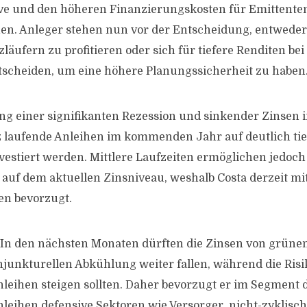
ve und den höheren Finanzierungskosten für Emittenten
hen. Anleger stehen nun vor der Entscheidung, entwede
läufern zu profitieren oder sich für tiefere Renditen bei
tscheiden, um eine höhere Planungssicherheit zu haben
ung einer signifikanten Rezession und sinkender Zinsen 
 laufende Anleihen im kommenden Jahr auf deutlich ti
vestiert werden. Mittlere Laufzeiten ermöglichen jedoch 
 auf dem aktuellen Zinsniveau, weshalb Costa derzeit mit
en bevorzugt.
t: In den nächsten Monaten dürften die Zinsen von grüne
junkturellen Abkühlung weiter fallen, während die Ris
eihen steigen sollten. Daher bevorzugt er im Segment 
eihen defensive Sektoren wie Versorger, nicht-zyklis