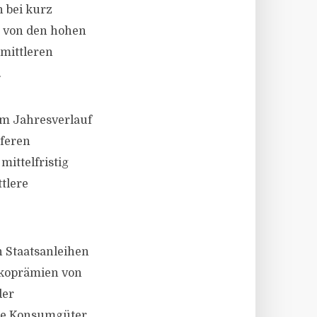
 bei kurz
r von den hohen
 mittleren
.
im Jahresverlauf
eferen
mittelfristig
tlere
n Staatsanleihen
ikoprämien von
der
che Konsumgüter