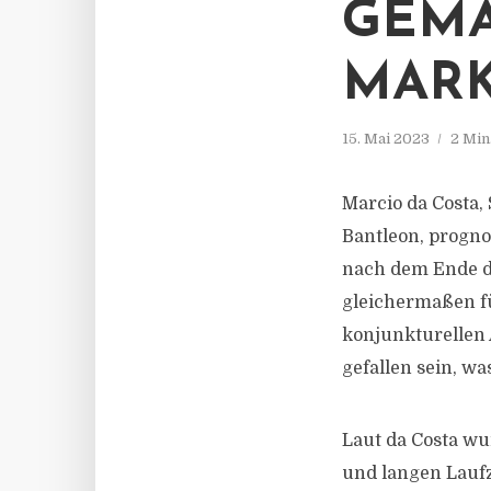
GEMÄS
ARK
15. Mai 2023
2 Min
Marcio da Costa,
Bantleon, progno
nach dem Ende der
gleichermaßen f
konjunkturellen
gefallen sein, w
Laut da Costa w
und langen Laufz