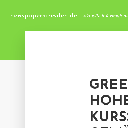
newspaper-dresden.de
Aktuelle Information
GREE
HOH
KURS