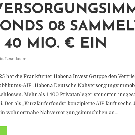
VERSORGUNGSIMM
FONDS 08 SAMMEL
 40 MIO. € EIN
in. Lesedauer
5 hat die Frankfurter Habona Invest Gruppe den Vertrie
ublikums-AIF „Habona Deutsche Nahversorgungsimmobi
schlossen. Mehr als 1 400 Privatanleger steuerten insges
i. Der als „Kurzläuferfonds“ konzipierte AIF läuft sechs
lt in wohnortnahe Nahversorgungsimmobilien an...