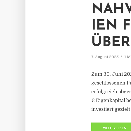
NAH
IEN 
ÜBER
7. August 2025
1 M
Zum 30. Juni 202
geschlossenen P
erfolgreich abge
€ Eigenkapital be
investiert gezie
WEITERLESEN