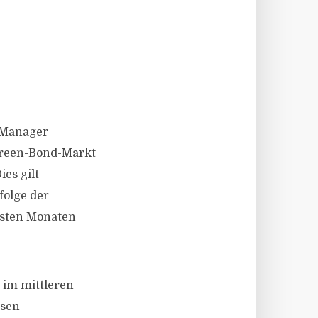
t Manager
Green-Bond-Markt
es gilt
folge der
hsten Monaten
 im mittleren
rsen