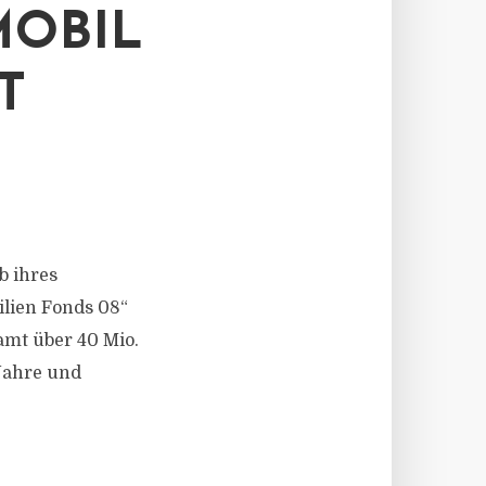
OBIL
T
b ihres
lien Fonds 08“
amt über 40 Mio.
 Jahre und